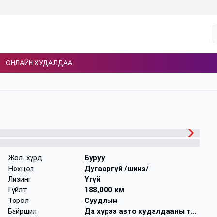
ОНЛАЙН ХУДАЛДАА
Жол. хүрд
Буруу
Нөхцөл
Дугааргүй /шинэ/
Лизинг
Үгүй
Гүйлт
188,000 км
Төрөл
Суудлын
Байршил
Да хүрээ авто худалдааны төв