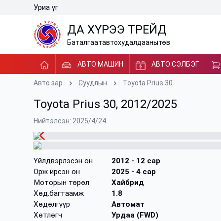
Уриа үг
ДА ХҮРЭЭ ТРЕЙД
Баталгаат
авто
худалдааны
төв
АВТО МАШИН
АВТО СЭЛБЭГ
Авто зар
Суудлын
Toyota Prius 30
Toyota Prius 30, 2012/2025
Нийтэлсэн: 2025/4/24
Үйлдвэрлэсэн он
2012
- 12 сар
Орж ирсэн он
2025
- 4 сар
Моторын төрөл
Хайбрид
Хөд.багтаамж
1.8
Хөдөлгүүр
Автомат
Хөтлөгч
Урдаа (FWD)