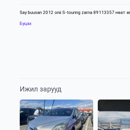
Say buusan 2012 onii S-touring zarna 89113357 нөат ө
Буцах
Ижил зарууд