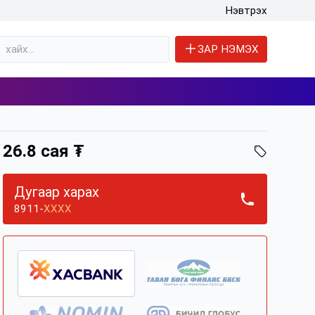
Нэвтрэх
ЗАР НЭМЭХ
26.8 сая ₮
Дугаар харах
8911-
XXXX