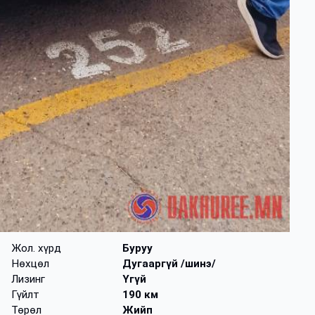
Жол. хүрд
Буруу
Нөхцөл
Дугааргүй /шинэ/
Лизинг
Үгүй
Гүйлт
190 км
Төрөл
Жийп