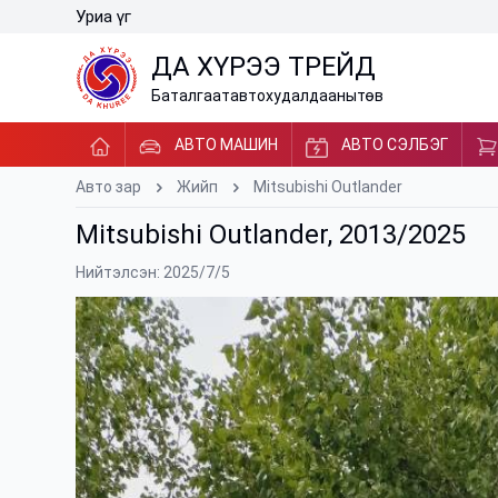
Уриа үг
ДА ХҮРЭЭ ТРЕЙД
Баталгаат
авто
худалдааны
төв
АВТО МАШИН
АВТО СЭЛБЭГ
Авто зар
Жийп
Mitsubishi Outlander
Mitsubishi Outlander, 2013/2025
Нийтэлсэн: 2025/7/5