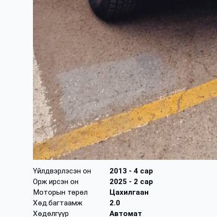
Үйлдвэрлэсэн он
2013
- 4 сар
Орж ирсэн он
2025
- 2 сар
Моторын төрөл
Цахилгаан
Хөд.багтаамж
2.0
Хөдөлгүүр
Автомат