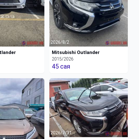
2026/8/2
tlander
Mitsubishi Outlander
2015/2026
45 сая
2026/7/31