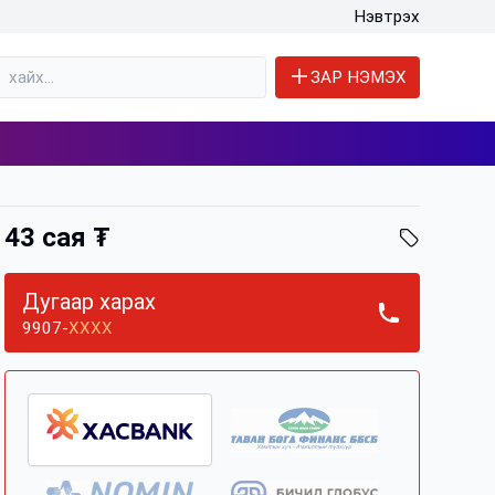
Нэвтрэх
ЗАР НЭМЭХ
43 сая ₮
Дугаар харах
9907-
XXXX