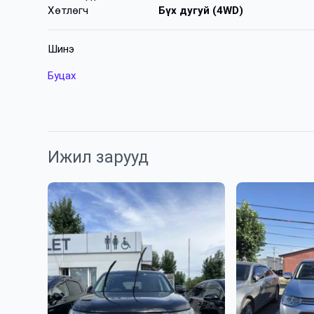
Хөтлөгч
Бүх дугуй (4WD)
Шинэ
Буцах
Ижил зарууд