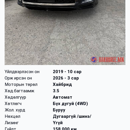
Үйлдвэрлэсэн он
2019
- 10 сар
Орж ирсэн он
2026
- 3 сар
Моторын төрөл
Хайбрид
Хөд.багтаамж
3.5
Хөдөлгүүр
Автомат
Хөтлөгч
Бүх дугуй (4WD)
Жол. хүрд
Буруу
Нөхцөл
Дугааргүй /шинэ/
Лизинг
Үгүй
Гүйлт
158,000 км