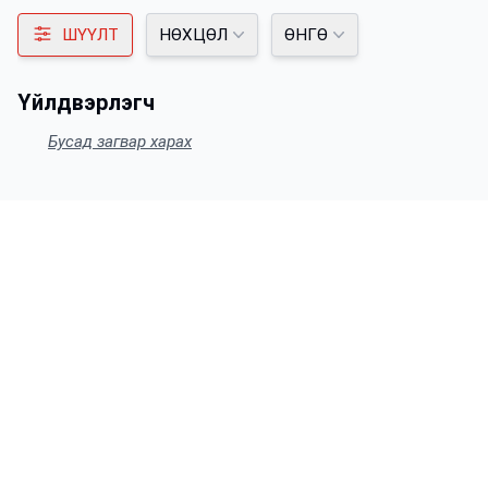
ШҮҮЛТ
НӨХЦӨЛ
ӨНГӨ
Үйлдвэрлэгч
Бусад загвар харах