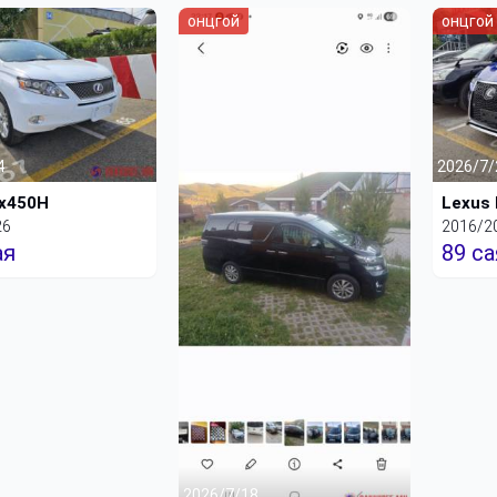
онцгой
онцгой
4
2026/7/
Rx450H
Lexus
26
2016/2
ая
89 са
2026/7/18