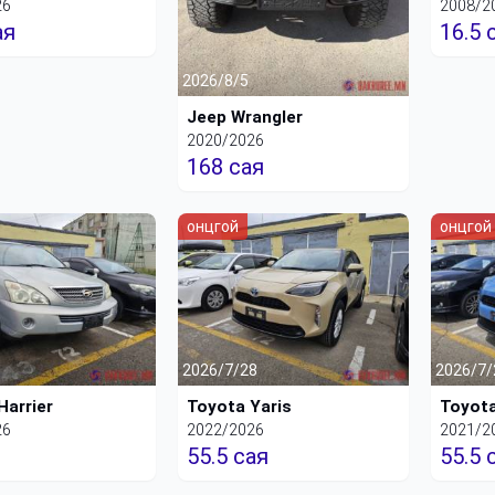
26
2008/2
ая
16.5 
2026/8/5
Jeep Wrangler
2020/2026
168 сая
онцгой
онцгой
2026/7/28
2026/7/
Harrier
Toyota Yaris
Toyota
26
2022/2026
2021/2
55.5 сая
55.5 