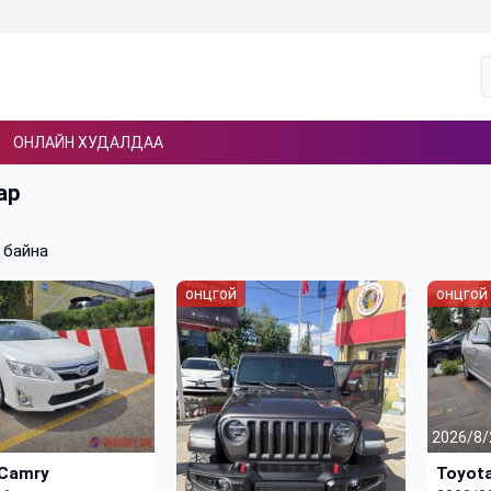
ОНЛАЙН ХУДАЛДАА
ар
 байна
онцгой
онцгой
2026/8/
 Camry
Toyota