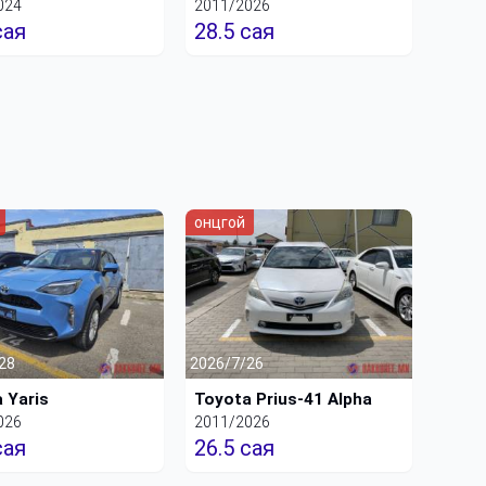
024
2011/2026
сая
28.5 сая
онцгой
28
2026/7/26
 Yaris
Toyota Prius-41 Alpha
026
2011/2026
сая
26.5 сая