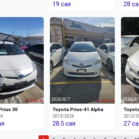
19 сая
28 са
2026/8/7
2026/8/
Prius 30
Toyota Prius-41 Alpha
Toyota
26
2013/2026
2012/2
ая
28.5 сая
27 са