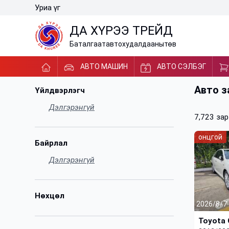
Уриа үг
ДА ХҮРЭЭ ТРЕЙД
Баталгаат
авто
худалдааны
төв
АВТО МАШИН
АВТО СЭЛБЭГ
Авто з
Үйлдвэрлэгч
Дэлгэрэнгүй
7,723 зар
онцгой
Байрлал
Дэлгэрэнгүй
Нөхцөл
2026/8/7
Toyota