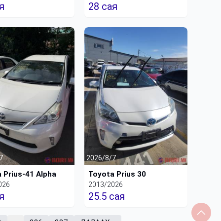
я
28 сая
7
2026/8/7
 Prius-41 Alpha
Toyota Prius 30
026
2013/2026
я
25.5 сая