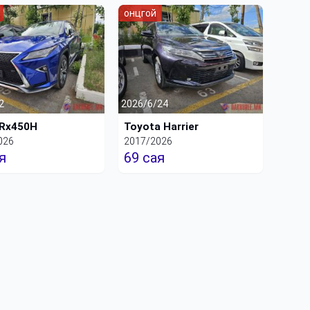
онцгой
2
2026/6/24
 Rx450H
Toyota Harrier
026
2017/2026
я
69 сая