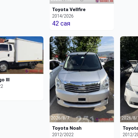
Toyota Vellfire
2014/2026
42 сая
o III
22
2026/8/7
2026/8/
Toyota Noah
Toyota
2012/2022
2012/2