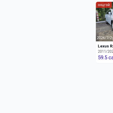
онцгой
2026/7/2
Lexus 
2011/20
59.5 с