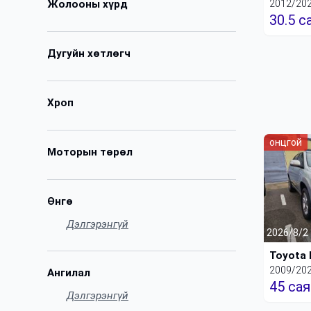
2012/20
Жолооны хүрд
30.5 с
Дугуйн хөтлөгч
Хроп
онцгой
Моторын төрөл
Өнгө
Дэлгэрэнгүй
2026/8/2
Toyota 
2009/20
Ангилал
45 сая
Дэлгэрэнгүй