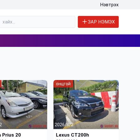
Нэвтрэх
ЗАР НЭМЭХ
онцгой
2
2026/8/2
 Prius 20
Lexus CT200h