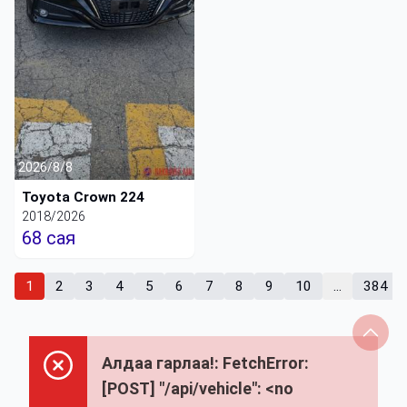
2026/8/8
Toyota Crown 224
2018/2026
68 сая
1
2
3
4
5
6
7
8
9
10
...
384
Алдаа гарлаа!: FetchError:
[POST] "/api/vehicle": <no