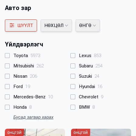
Авто зар
ШҮҮЛТ
НӨХЦӨЛ
ӨНГӨ
Үйлдвэрлэгч
Toyota
5973
Lexus
853
Mitsubishi
262
Subaru
254
Nissan
206
Suzuki
24
Ford
19
Hyundai
16
Mercedes-Benz
10
Chevrolet
9
Honda
8
BMW
8
Бусад загвар харах
онцгой
онцгой