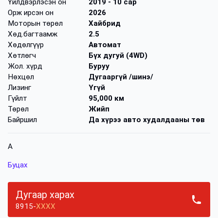
Үйлдвэрлэсэн он
2019
- 10 сар
Орж ирсэн он
2026
Моторын төрөл
Хайбрид
Хөд.багтаамж
2.5
Хөдөлгүүр
Автомат
Хөтлөгч
Бүх дугуй (4WD)
Жол. хүрд
Буруу
Нөхцөл
Дугааргүй /шинэ/
Лизинг
Үгүй
Гүйлт
95,000 км
Төрөл
Жийп
Байршил
Да хүрээ авто худалдааны төв
A
Буцах
Дугаар харах
8915-
XXXX