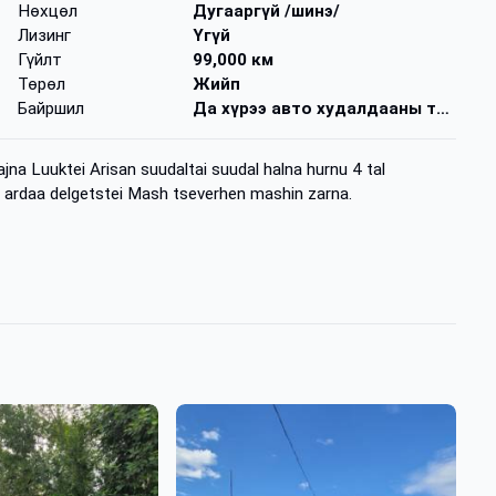
Нөхцөл
Дугааргүй /шинэ/
Лизинг
Үгүй
Гүйлт
99,000 км
Төрөл
Жийп
Байршил
Да хүрээ авто худалдааны төв
na Luuktei Arisan suudaltai suudal halna hurnu 4 tal
n ardaa delgetstei Mash tseverhen mashin zarna.