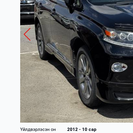
Үйлдвэрлэсэн он
2012
- 10 сар