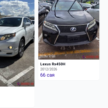
2026/7/31
Lexus Rx450H
2012/2026
66 сая
H