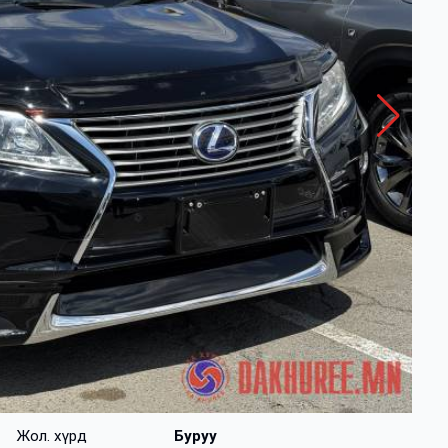
Жол. хүрд
Буруу