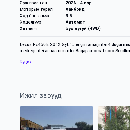
Орж ирсэн он
2026
- 4 сар
Моторын төрөл
Хайбрид
Хөд.багтаамж
3.5
Хөдөлгүүр
Автомат
Хөтлөгч
Бүх дугуй (4WD)
Lexus Rx450h. 2012 GyL15 engiin amarjintai 4 dugui maaj
medregchtei achaanii murtei Bagaj automat soro Suudlii
Буцах
Ижил зарууд