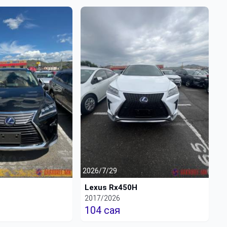
2026/7/29
H
Lexus Rx450H
2017/2026
104 сая