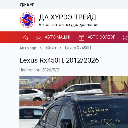
Уриа үг
ДА ХҮРЭЭ ТРЕЙД
Баталгаат
авто
худалдааны
төв
АВТО МАШИН
АВТО СЭЛБЭГ
Авто зар
Жийп
Lexus Rx450H
Lexus Rx450H, 2012/2026
Нийтэлсэн: 2026/5/2