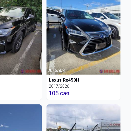
2026/8/4
H
Lexus Rx450H
2017/2026
105 сая