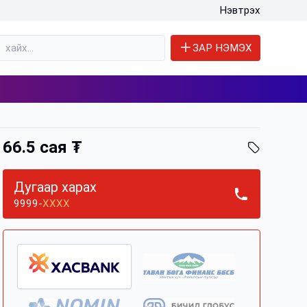
Нэвтрэх
ЗАР НЭМЭХ
66.5 сая ₮
Дугаар харах
9999-
XXXX