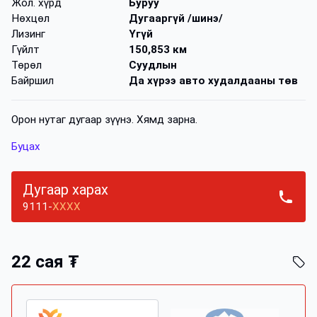
Жол. хүрд
Буруу
Нөхцөл
Дугааргүй /шинэ/
Лизинг
Үгүй
Гүйлт
150,853 км
Төрөл
Суудлын
Байршил
Да хүрээ авто худалдааны төв
Орон нутаг дугаар зүүнэ. Хямд зарна.
Буцах
Дугаар харах
9111-
XXXX
22 сая ₮