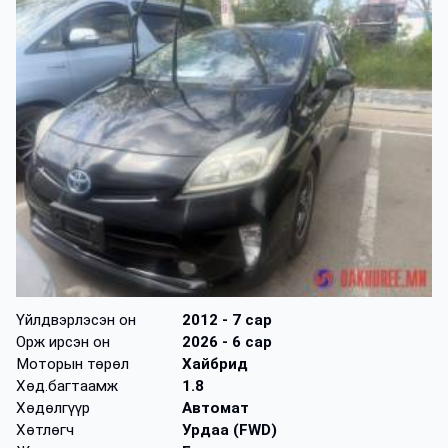
Үйлдвэрлэсэн он
2012
- 7 сар
Орж ирсэн он
2026
- 6 сар
Моторын төрөл
Хайбрид
Хөд.багтаамж
1.8
Хөдөлгүүр
Автомат
Хөтлөгч
Урдаа (FWD)