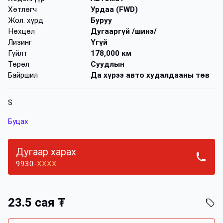
Хөтлөгч
Урдаа (FWD)
Жол. хүрд
Буруу
Нөхцөл
Дугааргүй /шинэ/
Лизинг
Үгүй
Гүйлт
178,000 км
Төрөл
Суудлын
Байршил
Да хүрээ авто худалдааны төв
S
Буцах
Дугаар харах
9930-
XXXX
23.5 сая ₮