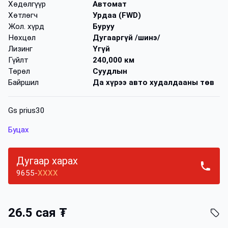
Хөдөлгүүр
Автомат
Хөтлөгч
Урдаа (FWD)
Жол. хүрд
Буруу
Нөхцөл
Дугааргүй /шинэ/
Лизинг
Үгүй
Гүйлт
240,000 км
Төрөл
Суудлын
Байршил
Да хүрээ авто худалдааны төв
Gs prius30
Буцах
Дугаар харах
9655-
XXXX
26.5 сая ₮