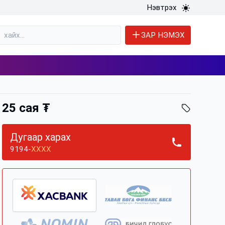
Нэвтрэх
ЗАР НЭМЭХ
25 сая ₮
Дугаар харах
9194-
XXXX