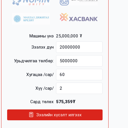
Машины үнэ
25,000,000 ₮
Зээлэх дүн
Урьдчилгаа төлбөр:
Хугацаа /сар/
Хүү /сар/
Сард төлөх
575,359₮
Зээлийн хүсэлт илгээх