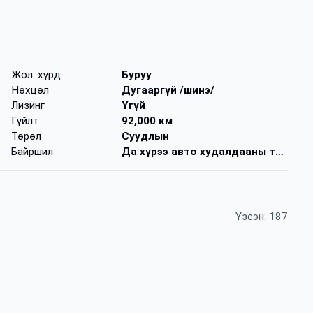
Жол. хүрд
Буруу
Нөхцөл
Дугааргүй /шинэ/
Лизинг
Үгүй
Гүйлт
92,000 км
Төрөл
Суудлын
Байршил
Да хүрээ авто худалдааны төв
Үзсэн: 187