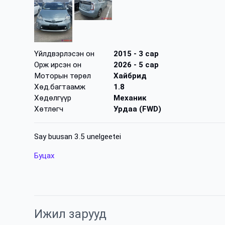
Үйлдвэрлэсэн он
2015
- 3 сар
Орж ирсэн он
2026
- 5 сар
Моторын төрөл
Хайбрид
Хөд.багтаамж
1.8
Хөдөлгүүр
Механик
Хөтлөгч
Урдаа (FWD)
Say buusan 3.5 unelgeetei
Буцах
Ижил зарууд