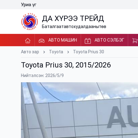
Уриа үг
ДА ХҮРЭЭ ТРЕЙД
Баталгаат
авто
худалдааны
төв
АВТО МАШИН
АВТО СЭЛБЭГ
Авто зар
Toyota
Toyota Prius 30
Toyota Prius 30, 2015/2026
Нийтэлсэн: 2026/5/9