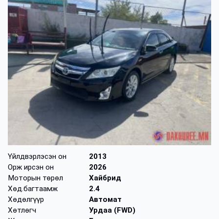
Үйлдвэрлэсэн он
2013
Орж ирсэн он
2026
Моторын төрөл
Хайбрид
Хөд.багтаамж
2.4
Хөдөлгүүр
Автомат
Хөтлөгч
Урдаа (FWD)