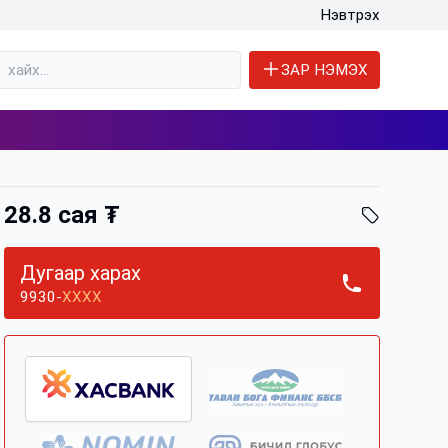
Нэвтрэх
ЗАР НЭМЭХ
28.8 сая ₮
Дугаар харах
9930-
XXXX