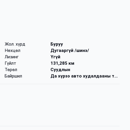
Жол. хүрд
Буруу
Нөхцөл
Дугааргүй /шинэ/
Лизинг
Үгүй
Гүйлт
131,285 км
Төрөл
Суудлын
Байршил
Да хүрээ авто худалдааны төв