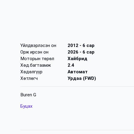
Үйлдвэрлэсэн он
2012
- 6 сар
Орж ирсэн он
2026
- 6 сар
Моторын төрөл
Хайбрид
Хөд.багтаамж
2.4
Хөдөлгүүр
Автомат
Хөтлөгч
Урдаа (FWD)
Buren G
Буцах