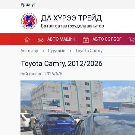
Уриа үг
ДА ХҮРЭЭ ТРЕЙД
Баталгаат
авто
худалдааны
төв
АВТО МАШИН
АВТО СЭЛБЭГ
Авто зар
Суудлын
Toyota Camry
Toyota Camry, 2012/2026
Нийтэлсэн: 2026/6/5