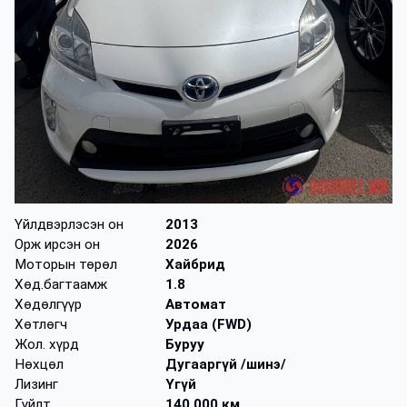
Үйлдвэрлэсэн он
2013
Орж ирсэн он
2026
Моторын төрөл
Хайбрид
Хөд.багтаамж
1.8
Хөдөлгүүр
Автомат
Хөтлөгч
Урдаа (FWD)
Жол. хүрд
Буруу
Нөхцөл
Дугааргүй /шинэ/
Лизинг
Үгүй
Гүйлт
140,000 км