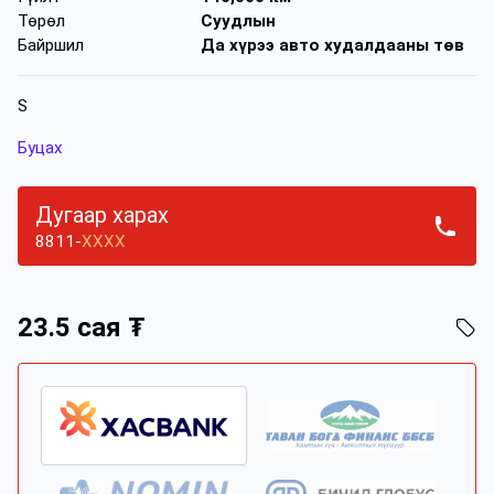
Төрөл
Суудлын
Байршил
Да хүрээ авто худалдааны төв
S
Буцах
Дугаар харах
8811-
XXXX
23.5 сая ₮